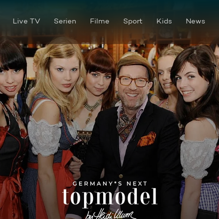
Live TV
Serien
Filme
Sport
Kids
News
Im Dirndl in Las Vegas