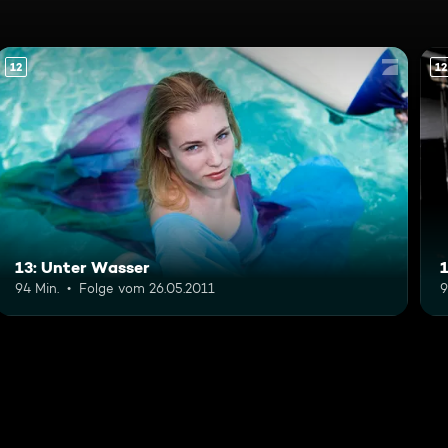
12
12
13: Unter Wasser
94 Min.
Folge vom 26.05.2011
9