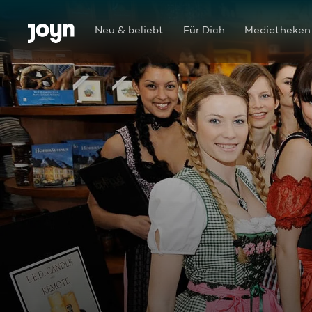
Zum Inhalt springen
Barrierefrei
Neu & beliebt
Für Dich
Mediatheken