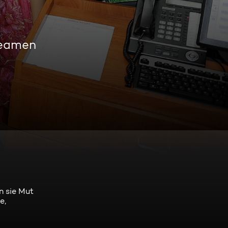
reamen
n sie Mut
e,