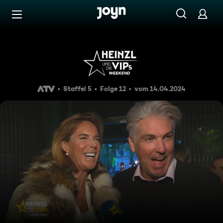
Zum Inhalt springen
Barrierefrei
Heinzl und die VIPs Weekend
Staffel 5
Folge 12
vom 14.04.2024