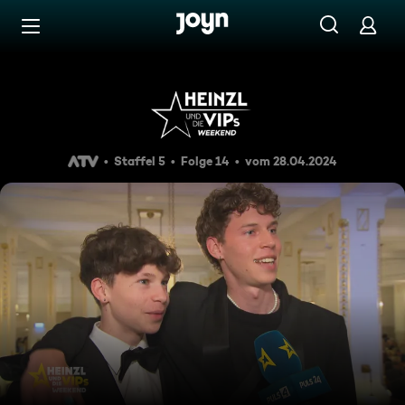
Zum Inhalt springen
Barrierefrei
Heinzl und die VIPs Weekend
Staffel 5
Folge 14
vom 28.04.2024