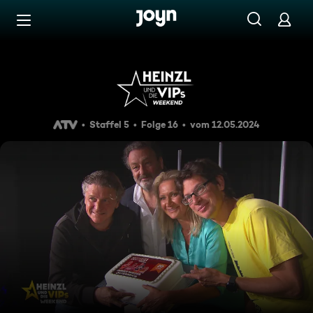
Zum Inhalt springen
Barrierefrei
Heinzl und die VIPs Weekend
Staffel 5
Folge 16
vom 12.05.2024