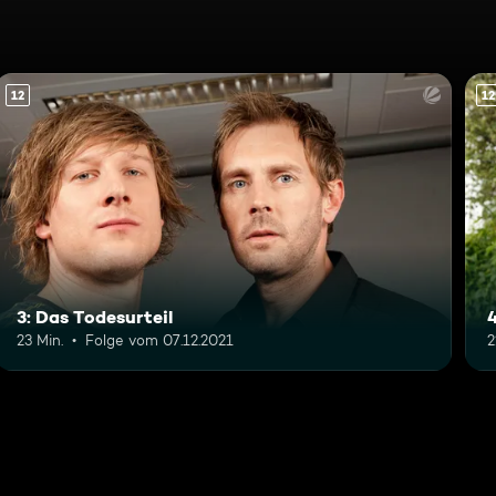
12
12
3: Das Todesurteil
23 Min.
Folge vom 07.12.2021
2