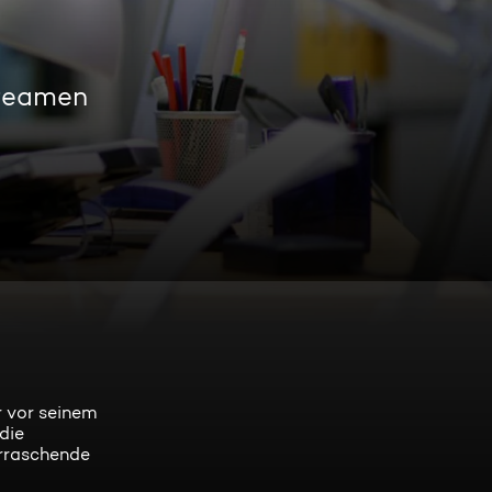
treamen
r vor seinem
die
erraschende