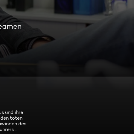
reamen
s und ihre
 den toten
chwinden des
rers ...