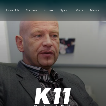
Live TV
Serien
Filme
Sport
Kids
News
Entführung aus Rache