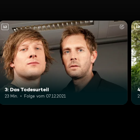
12
12
3: Das Todesurteil
23 Min.
Folge vom 07.12.2021
2