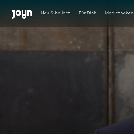
Zum Inhalt springen
Barrierefrei
Neu & beliebt
Für Dich
Mediatheken