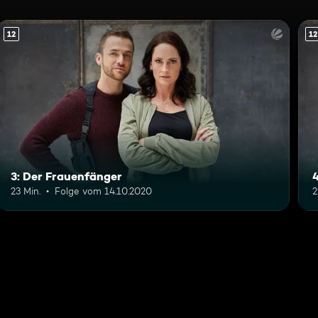
12
12
3: Der Frauenfänger
23 Min.
Folge vom 14.10.2020
2