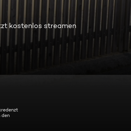
tzt kostenlos streamen
kredenzt
n den