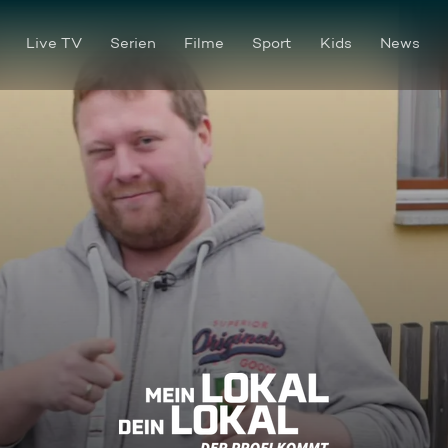
Live TV
Serien
Filme
Sport
Kids
News
Kulinarisch grenzen-frei im 