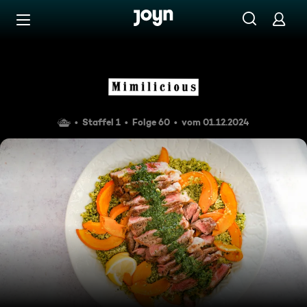
Zum Inhalt springen
Barrierefrei
Rib Eye Steak mit Chimichur
Staffel 1
Folge 60
vom 01.12.2024