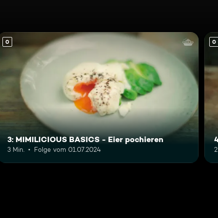
0
0
3: MIMILICIOUS BASICS - Eier pochieren
3 Min.
Folge vom 01.07.2024
2