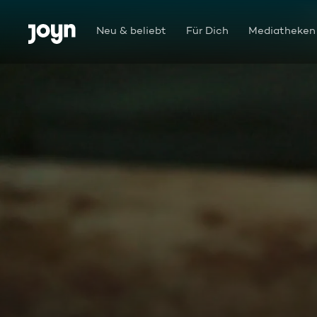
Zum Inhalt springen
Barrierefrei
Neu & beliebt
Für Dich
Mediatheken