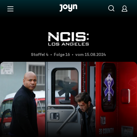
Zum Inhalt springen
Barrierefrei
Eine Frage der Ehre
Staffel 4
Folge 16
vom 15.08.2024