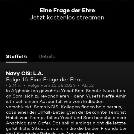
Eine Frage der Ehre
Jetzt kostenlos streamen
Staffel 4
Details
Navy CIS: L.A.
Folge 16: Eine Frage der Ehre
42 Min.
Folge vom 15.08.2024
Ab 12
In Afghanistan gewährte Yusef Sam Schutz. Nun ist es
an Sam, sich zu revanchieren - denn Yusefs Neffe Amir
ist nach einem Autounfall wie vom Erdboden
verschluckt. Sams NCIS-Kollegen finden bald heraus,
dass einer der Unfall-Beteiligten der bekannte Terrorist
Habib war. Prompt fallen Yusef und Sam beinahe einem
Anschlag zum Opfer. Das soll allerdings nicht die letzte
gefährliche Situation sein, in die die beiden Freunde bei
der Lösung des Rätsels um Amir geraten ...