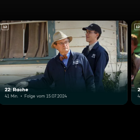
12
12
22: Rache
2
41 Min.
Folge vom 15.07.2024
4