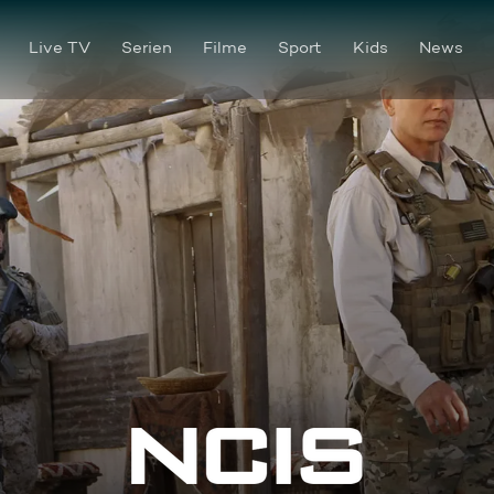
Live TV
Serien
Filme
Sport
Kids
News
Marine Dex