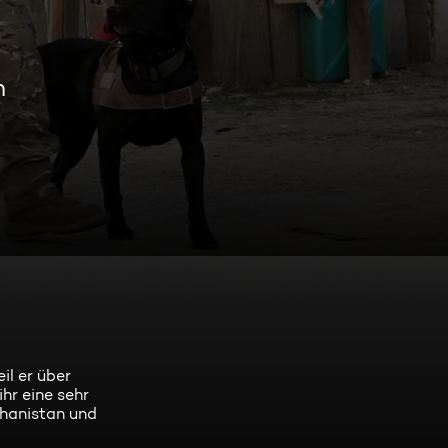
n
l er über
hr eine sehr
ghanistan und