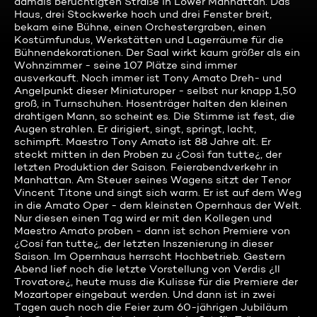
damals berüchtigten Straße in Lower Manhattan. Das
Haus, drei Stockwerke hoch und drei Fenster breit,
bekam eine Bühne, einen Orchestergraben, einen
Kostümfundus, Werkstätten und Lagerräume für die
Bühnendekorationen. Der Saal wirkt kaum größer als ein
Wohnzimmer - seine 107 Plätze sind immer
ausverkauft. Noch immer ist Tony Amato Dreh- und
Angelpunkt dieser Miniaturoper - selbst nur knapp 1,50
groß, in Turnschuhen. Hosenträger halten den kleinen
drahtigen Mann, so scheint es. Die Stimme ist fest, die
Augen strahlen. Er dirigiert, singt, springt, lacht,
schimpft. Maestro Tony Amato ist 88 Jahre alt. Er
steckt mitten in den Proben zu ¿Così fan tutte¿, der
letzten Produktion der Saison. Feierabendverkehr in
Manhattan. Am Steuer seines Wagens sitzt der Tenor
Vincent Titone und singt sich warm. Er ist auf dem Weg
in die Amato Oper - dem kleinsten Opernhaus der Welt.
Nur diesen einen Tag wird er mit den Kollegen und
Maestro Amato proben - dann ist schon Premiere von
¿Cosí fan tutte¿, der letzten Inszenierung in dieser
Saison. Im Opernhaus herrscht Hochbetrieb. Gestern
Abend lief noch die letzte Vorstellung von Verdis ¿Il
Trovatore¿, heute muss die Kulisse für die Premiere der
Mozartoper eingebaut werden. Und dann ist in zwei
Tagen auch noch die Feier zum 60-jährigen Jubiläum