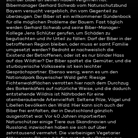
Bibermanager Gerhard Schwab vom Naturschutzbund
Bayern versucht vergeblich, ihn vom Gegenteil zu
überzeugen. Der Biber ist ein willkommener Sündenbock
für alle möglichen Probleme der Bauern. Fast täglich
werden Gerhard Schwab und seine Biber-Manager-
Kollege Jens Schlüter gerufen, um Schäden zu
begutachten und ihr Urteil zu fällen: Darf der Biber in der
betroffenen Region bleiben, oder muss er samt Familie
umgesetzt werden? Bedroht er nachweislich die
Existenz der Betroffenen, oder ist es nur blinder Hass
auf das Wildtier? Der Biber spaltet die Gemüter, und die
sturbayerische Volksseele ist kein leichter
Gesprächspartner. Ebenso wenig, wenn es um den
Nationalpark Bayerischer Wald geht: Riesige
Fichtenwaldflächen verrotten hier nach dem Durchzug
des Borkenkäfers auf natürliche Weise, und die dadurch
entstehende Wildnis ist Nährboden für eine
atemberaubende Artenvielfalt: Seltene Pilze, Vögel und
Libellen bevölkern den Wald. Hier kann sich auch der
Biber frei entfalten, der in Deutschland gänzlich
ausgerottet war. Vor 40 Jahren importierten
Naturschützer einige Tiere aus Skandinavien und
Russland, inzwischen haben sie sich auf über
zehntausend vermehrt. Die vierbeinigen Vegetarier