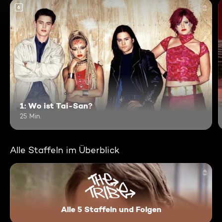
6
1: Wo ist Tai-San?
25 Min.
Alle Staffeln im Überblick
Alle 5 Staffeln und Folgen
The Tribe