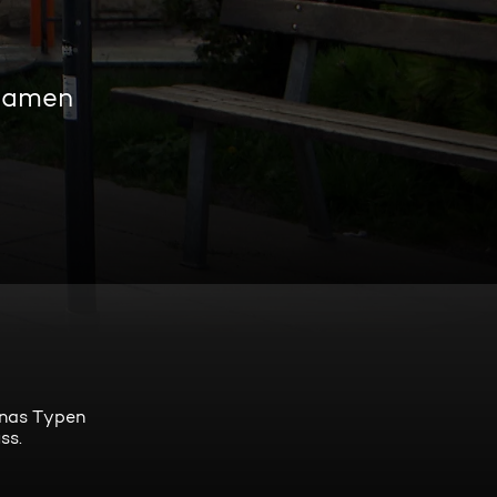
reamen
anas Typen
ss.