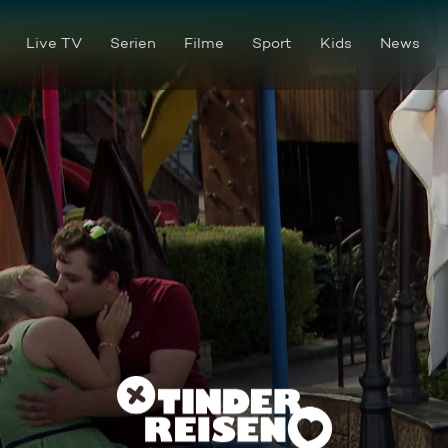
Live TV
Serien
Filme
Sport
Kids
News
Es is afoch wonderful