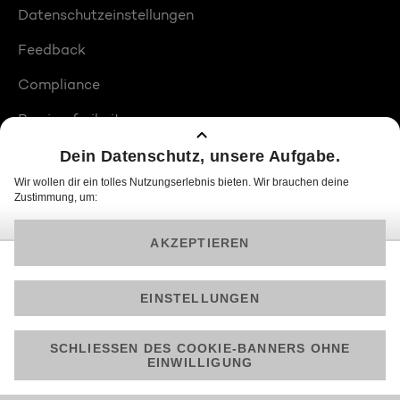
Datenschutzeinstellungen
Feedback
Compliance
Barrierefreiheit
Produktplatzierungen
© 2026 ProSiebenSat.1 PULS 4 GmbH
Am besten läuft Joyn in der App!