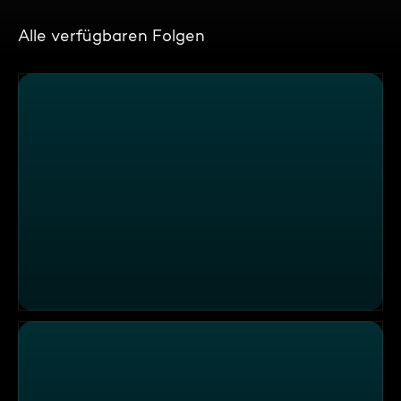
Alle verfügbaren Folgen
Handy am Steuer und Rechtsüberholer – Provida Augsb