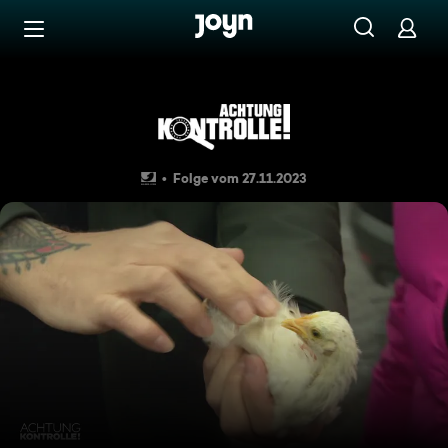
Zum Inhalt springen
Barrierefrei
Stefan Klippstein - Hühner-
Folge vom 27.11.2023