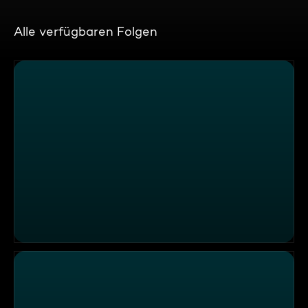
Alle verfügbaren Folgen
Handy am Steuer und Rechtsüberholer – Provida Augsb