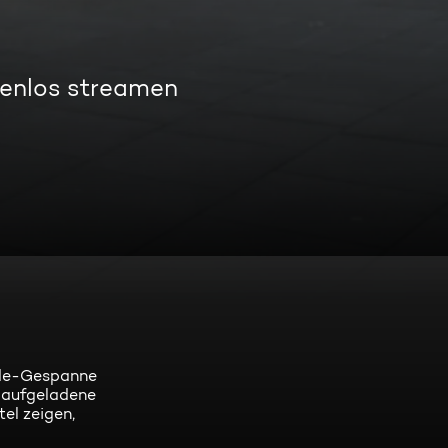
tenlos streamen
erde-Gespanne
l aufgeladene
el zeigen,