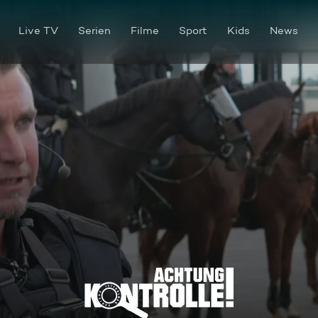
Live TV
Serien
Filme
Sport
Kids
News
Frankenderby – Reiterstaffel