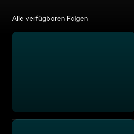
Alle verfügbaren Folgen
Handy am Steuer und Rechtsüberholer – Provida Au