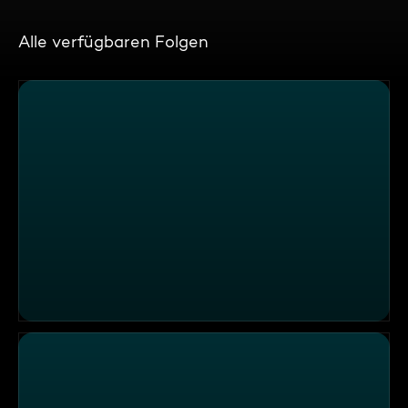
Alle verfügbaren Folgen
Handy am Steuer und Rechtsüberholer – Provida Augsb