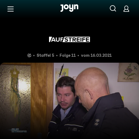
Zum Inhalt springen
Barrierefrei
Andenken aus dem Jenseits
Staffel 5
Folge 11
vom 16.03.2021