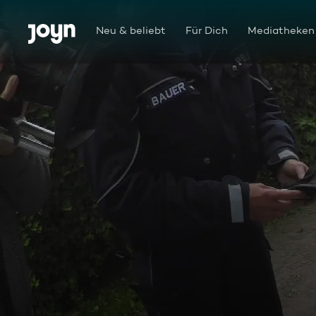
Zum Inhalt springen
Barrierefrei
Neu & beliebt
Für Dich
Mediatheken