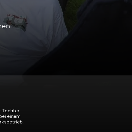
men
e Tochter
 bei einem
rksbetrieb.