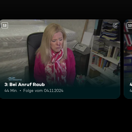
12
12
3: Bei Anruf Raub
44 Min.
Folge vom 04.11.2024
4