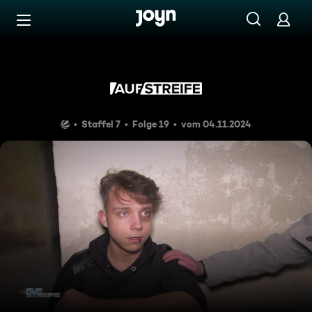
Zum Inhalt springen
Barrierefrei
Der kölsche Fight Club
Staffel 7
Folge 19
vom 04.11.2024