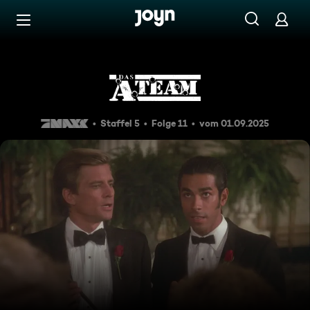
Zum Inhalt springen
Barrierefrei
Man liebt nur zweimal
Staffel 5
Folge 11
vom 01.09.2025