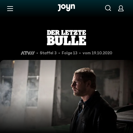
Zum Inhalt springen
Barrierefrei
Die, die vergeben können
Staffel 3
Folge 13
vom 19.10.2020