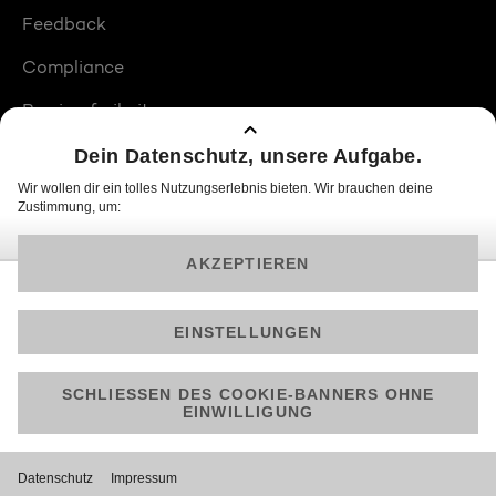
Feedback
Compliance
Barrierefreiheit
Produktplatzierungen
© 2026 ProSiebenSat.1 PULS 4 GmbH
Am besten läuft Joyn in der App!
Jetzt kostenlos herunterladen.