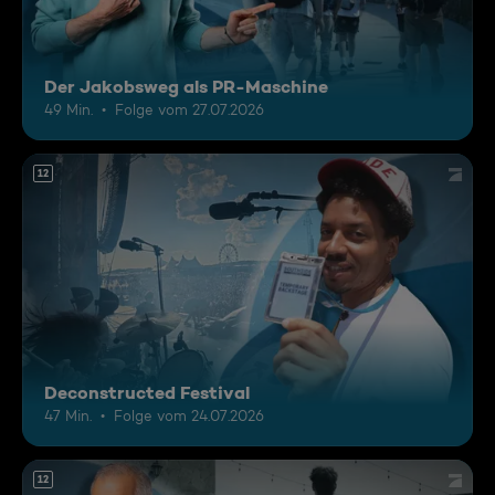
Der Jakobsweg als PR-Maschine
49 Min.
Folge vom 27.07.2026
12
Deconstructed Festival
47 Min.
Folge vom 24.07.2026
12