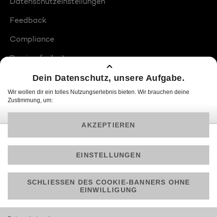
Datenschutzeinstellungen
Feedback
Compliance
Barrierefreiheit
Produktplatzierungen
© 2026 ProSiebenSat.1 PULS 4 GmbH
Am besten läuft Joyn in der App!
Jetzt kostenlos herunterladen.