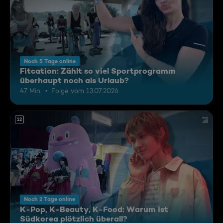
Noch 5 Tage online
Fitcation: Zählt so viel Sportprogramm
überhaupt noch als Urlaub?
47 Min.
Folge vom 13.07.2026
12
Noch 2 Tage online
K-Pop, K-Beauty, K-Food: Warum ist
Südkorea plötzlich überall?