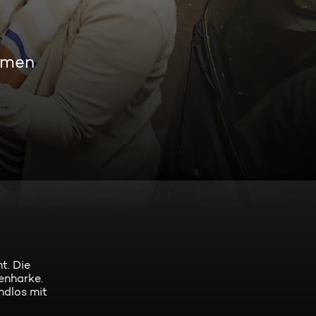
amen
t. Die
enharke.
ndlos mit