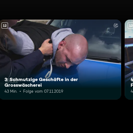
12
12
3: Schmutzige Geschäfte in der
Grosswäscherei
43 Min.
Folge vom 07.11.2019
4