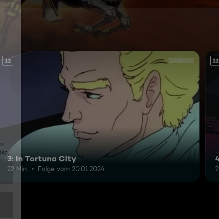
12
12
3: In Tortuna City
4
22 Min.
Folge vom 20.01.2024
2