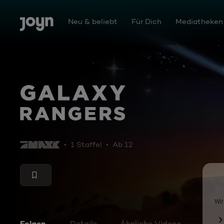
Zum Inhalt springen
Barrierefrei
Neu & beliebt
Für Dich
Mediatheken
Galaxy Rangers
1 Staffel
Ab 12
Folgen
Details
Ähnliche Videos