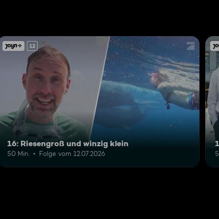
12
16: Riesengroß und winzig klein
50 Min.
Folge vom 12.07.2026
5