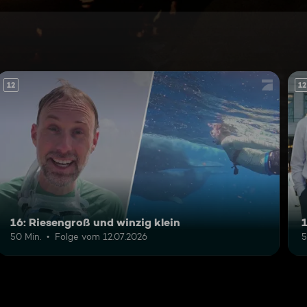
12
12
16: Riesengroß und winzig klein
50 Min.
Folge vom 12.07.2026
5