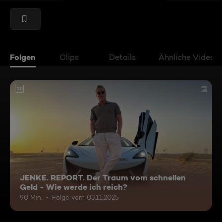
Folgen
Clips
Details
Ähnliche Videos
12
JENKE. REPORT. Der Traum vom schnellen
Geld - Wie werde ich reich?
90 Min.
Folge vom 03.11.2025