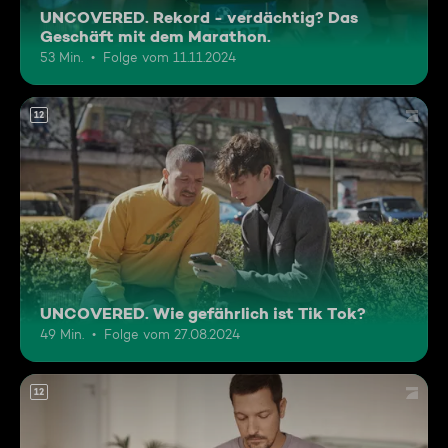
UNCOVERED. Rekord - verdächtig? Das
Geschäft mit dem Marathon.
53 Min.
Folge vom 11.11.2024
12
UNCOVERED. Wie gefährlich ist Tik Tok?
49 Min.
Folge vom 27.08.2024
12