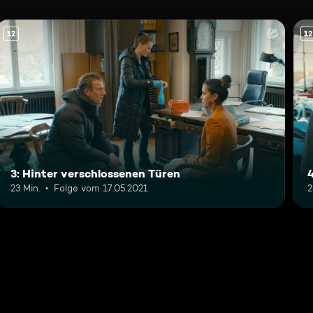
12
12
3: Hinter verschlossenen Türen
4
23 Min.
Folge vom 17.05.2021
2