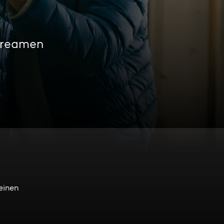
streamen
einen