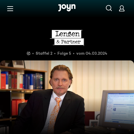
Zum Inhalt springen
Barrierefrei
Flucht ins Bordell
Staffel 2
Folge 5
vom 04.03.2024