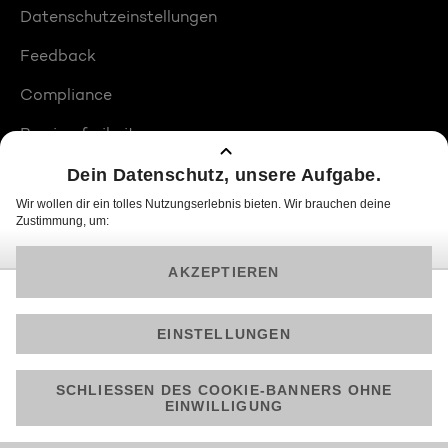
Datenschutzeinstellungen
Feedback
Compliance
Barrierefreiheit
Produktplatzierungen
© 2026 ProSiebenSat.1 PULS 4 GmbH
Am besten läuft Joyn in der App!