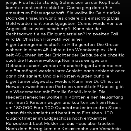
junge Frau hatte ständig Schmerzen an der Kopfhaut,
konnte nicht mehr schlafen. Carina ging daraufhin
erneut zum Friseurgeschäft. Sie wollte ihr Geld zurück.
Doch die Friseurin war alles andere als einsichtig: Das
Geld wurde nicht zurückgegeben, Carina wurde von der
Angestellten wüst beschimpft. Kann hier der
Rechtsanwalt eine Einigung erzielen? Im zweiten Fall
wird Dr. Christian Horwath von einer
Eigentümergemeinschaft zu Hilfe gerufen. Die Grazer
wohnen in einem 45 Jahre alten Wohnkomplex. Und
seit 45 Jahren ist der Errichter der Gebäude gleichzeitig
auch die Hausverwaltung. Nun muss einiges am
Gebäude saniert werden - manche Eigentümer meinen,
die Baumängel werden ihrer Ansicht nach schlecht oder
gar nicht saniert. Und die Kosten würden auf alle
Eigentümer abgewälzt werden. Kann hier Dr. Christian
Horwath zwischen den Parteien vermitteln? Und es gibt
ein Wiedersehen mit Familie Schöll Jarolin. Die
Niederösterreicher wollten in Kärnten einen Neuanfang
mit ihren 3 Kindern wagen und kauften sich ein Haus
um 180.000 Euro. 100 Quadratmeter im ersten Stock
waren frisch saniert und bereit zum Einziehen. 100
Quadratmeter im Erdgeschoss noch entkernter
Rohzustand. Laut Makler sei das Haus aber trocken.
Nach dem Einzug kam die Katastrophe zum Vorschein: