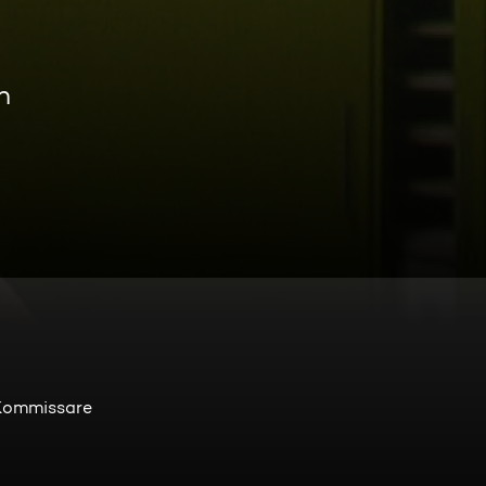
n
 Kommissare