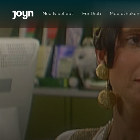
Zum Inhalt springen
Barrierefrei
Neu & beliebt
Für Dich
Mediatheken