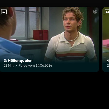
12
12
3: Höllenqualen
4
22 Min.
Folge vom 19.06.2024
2