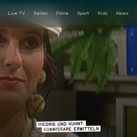
Live TV
Serien
Filme
Sport
Kids
News
Mords Mode