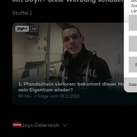
Staffel 1
12
1: Pfandschein verloren: bekommt dieser Mann
sein Eigentum wieder?
89 Min.
Folge vom 05.11.2023
Joyn Österreich