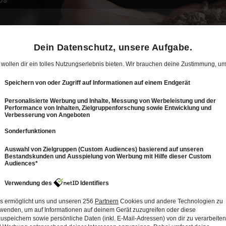
12
2: Blanke Nerven im Leihhaus: Kunde kämpft
um dringendes Geld für Medizin
89 Min.
Folge vom 12.11.2023