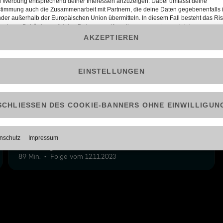
12
2: Blanke Nerven im Leihhaus: Kunde kämpft
um dringendes Geld für Medizin
89 Min.
Folge vom 12.11.2023