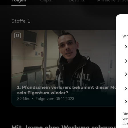
Staffel 1
12
1: Pfandschein verloren: bekommt dieser Mann
sein Eigentum wieder?
89 Min.
Folge vom 05.11.2023
Mit Joyn+ ohne Werbung schauen