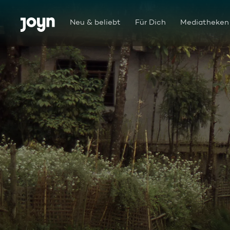
Zum Inhalt springen
Barrierefrei
Neu & beliebt
Für Dich
Mediatheken