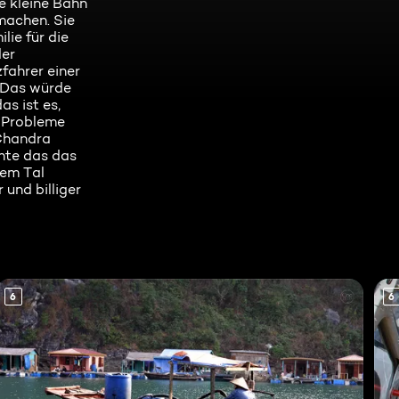
e kleine Bahn
machen. Sie
lie für die
der
fahrer einer
. Das würde
s ist es,
e Probleme
 Chandra
nnte das das
dem Tal
und billiger
6
6