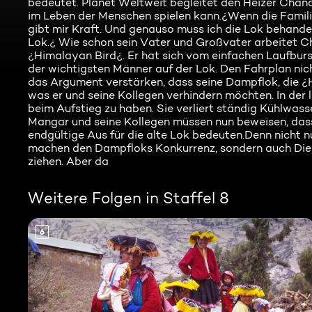
bedeutet. Planet Weltweit begleitet den Heizer Chand
im Leben der Menschen spielen kann.¿Wenn die Familie
gibt mir Kraft. Und genauso muss ich die Lok behandel
Lok.¿ Wie schon sein Vater und Großvater arbeitet C
¿Himalayan Bird¿. Er hat sich vom einfachen Laufburs
der wichtigsten Männer auf der Lok. Den Fahrplan ni
das Argument verstärken, dass seine Dampflok, die ¿H
was er und seine Kollegen verhindern möchten. In der 
beim Aufstieg zu haben. Sie verliert ständig Kühlwass
Mangar und seine Kollegen müssen nun beweisen, dass s
endgültige Aus für die alte Lok bedeuten.Denn nicht 
machen den Dampfloks Konkurrenz, sondern auch Diesel
ziehen. Aber da
Weitere Folgen in Staffel 8
6