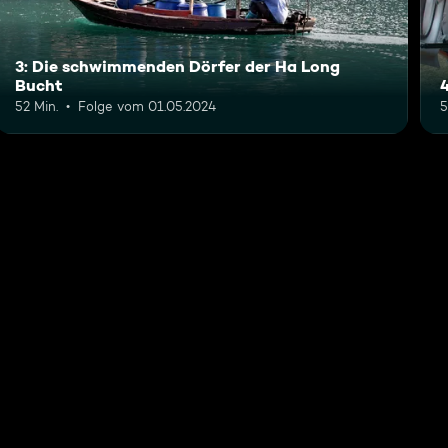
3: Die schwimmenden Dörfer der Ha Long
Bucht
52 Min.
Folge vom 01.05.2024
5