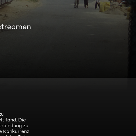
 streamen
zu
t fand. Die
erbindung zu
ße Konkurrenz