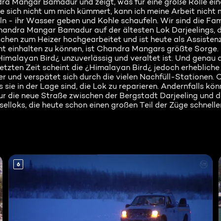
ra Mangar Bamadur und zeigt, was für eine große Rolle ein
 sich nicht um mich kümmert, kann ich meine Arbeit nicht 
n - ihr Wasser geben und Kohle schaufeln. Wir sind die Fami
handra Mangar Bamadur auf der ältesten Lok Darjeelings, 
chen zum Heizer hochgearbeitet und ist heute als Assistenz
cht einhalten zu können, ist Chandra Mangars größte Sorge
imalayan Bird¿ unzuverlässig und veraltet ist. Und genau da
letzten Zeit scheint die ¿Himalayan Bird¿ jedoch erheblich
er und verspätet sich durch die vielen Nachfüll-Stationen.
ie in der Lage sind, die Lok zu reparieren. Andernfalls kö
nur die neue Straße zwischen der Bergstadt Darjeeling und 
loks, die heute schon einen großen Teil der Züge schneller 
6