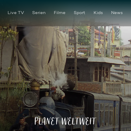
Live TV
Serien
Filme
Sport
Kids
News
Die Teebahn von Darjeeling