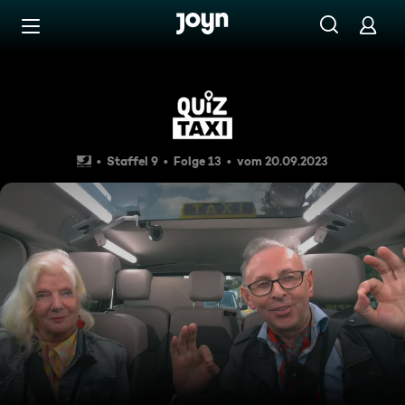
Zum Inhalt springen
Barrierefrei
"Ich hab' ein bisschen das Gef
Staffel 9
Folge 13
vom 20.09.2023