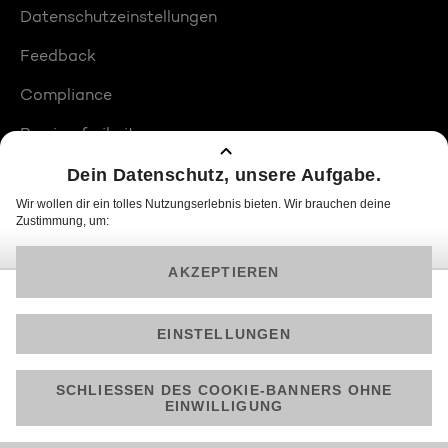
Datenschutzeinstellungen
Feedback
Compliance
Barrierefreiheit
Produktplatzierungen
© 2026 ProSiebenSat.1 PULS 4 GmbH
Am besten läuft Joyn in der App!