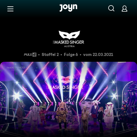
Zum Inhalt springen
Barrierefrei
The Masked Singer Austria – 
Staffel 2
Folge 6
vom 22.03.2021