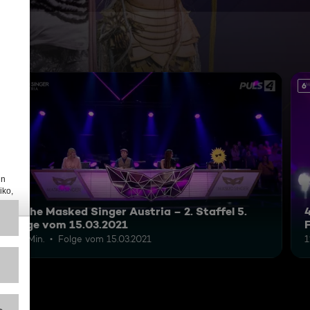
6
6
5: The Masked Singer Austria – 2. Staffel 5.
4
Folge vom 15.03.2021
131 Min.
Folge vom 15.03.2021
1