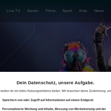
Live TV
Serien
Filme
Sport
Kids
News
os