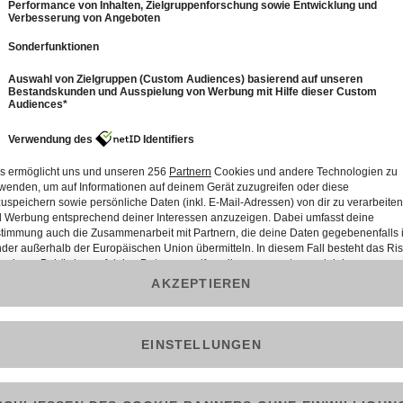
6
6: The Masked Singer Austria – 2. Staffel 6.
Folge vom 22.03.2021
117 Min.
Folge vom 22.03.2021