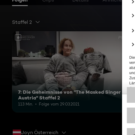
Staffel 2
6
7: Die Geheimnisse von "The Masked Singer
Austria" Staffel 2
113 Min.
Folge vom 29.03.2021
Joyn Österreich