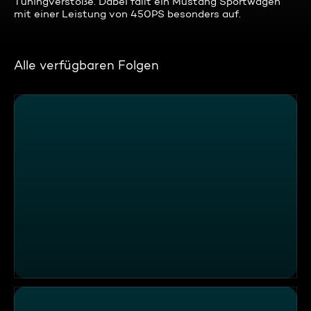
Tuningverstöße. Dabei fällt ein Mustang Sportwagen
mit einer Leistung von 450PS besonders auf.
Alle verfügbaren Folgen
Handy am Steuer und Rechtsüberholer – Provida Augsb