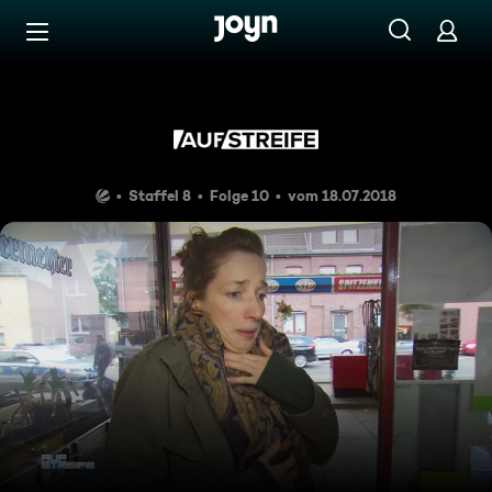
Zum Inhalt springen
Barrierefrei
Benutzt und Bedroht
Staffel 8
Folge 10
vom 18.07.2018