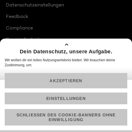
Datenschutzeinstellungen
Feedback
Compliance
Barrierefreiheit
Produktplatzierungen
© 2026 ProSiebenSat.1 PULS 4 GmbH
Am besten läuft Joyn in der App!