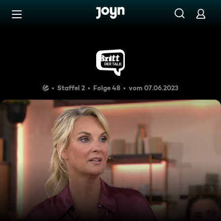
Zum Inhalt springen
Barrierefrei
Neustart! Raus aus der Krise
Staffel 2
Folge 48
vom 07.06.2023