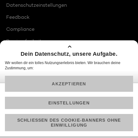
Datenschutzeinstellungen
Feedback
Compliance
Barrierefreiheit
Produktplatzierungen
© 2026 ProSiebenSat.1 PULS 4 GmbH
Am besten läuft Joyn in der App!