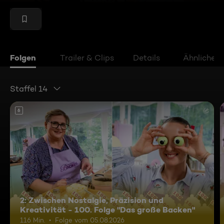
Folgen
Trailer & Clips
Details
Ähnliche V
Staffel 14
6
2: Zwischen Nostalgie, Präzision und
Kreativität - 100. Folge "Das große Backen"
116 Min.
Folge vom 05.08.2026