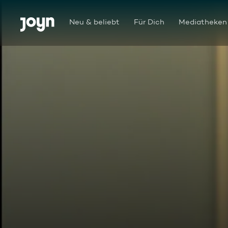
Zum Inhalt springen
Barrierefrei
Neu & beliebt
Für Dich
Mediatheken