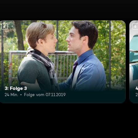
6
6
3: Folge 3
4
24 Min.
Folge vom 07.11.2019
2