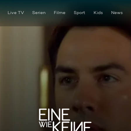
Live TV
Serien
Filme
Sport
Kids
News
Folge 25